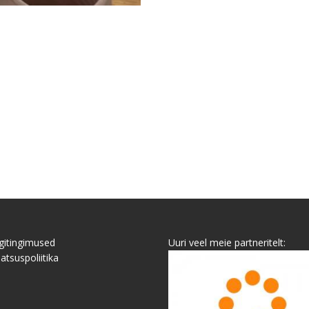
itingimused
Uuri veel meie partneritelt:
atsuspoliitika