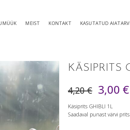
PUMÜÜK
MEIST
KONTAKT
KASUTATUD AIATARV
KÄSIPRITS G
3,00
€
4,20
€
Käsiprits GHIBLI 1L
Saadaval punast värvi prits