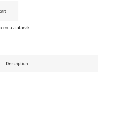
cart
 ja muu aiatarvik
Description