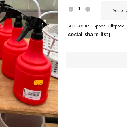
Käsiprits
Add to 
GHIBLI
CATEGORIES:
E-pood
,
Lillepotid
1L
[social_share_list]
quantity