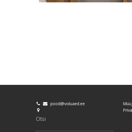
pood@voluaed.ee
Müüg
Priva
Otsi